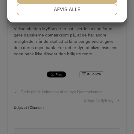
for at bruge dem. På denne måde bliver din egen bank
NØDVENDIGE
PRÆFERENCER
AFVIS ALLE
nødt til at finde et ekstra godt tilbud frem for at holde dig
som kunde.
JA
NEJ
JA
NEJ
MARKETING
STATISTIK
Virksomheden MyBanker er sat i verden alene for at
gøre danskerne opmærksom på, at de har andre
muligheder når de skal ud at låne penge end at gøre
det i deres egen bank. For det er dyrt at blive, hvis ens
egen bank ikke tilbyder den billigste rente.
Follow
‹
Gode råd til indretning af dit nye hjemmekontor
Billeje ifb flytning
›
Udgivet i
Økonomi