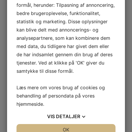
tømrer, eller måske bare vente på at huspriserne i
formål, herunder: Tilpasning af annoncering,
København gør deres job.
bedre brugeroplevelse, funktionalitet,
statistik og marketing. Disse oplysninger
Herefter skal du have fat i din bank igen eller eventuelt
skifte til en ny realkreditudbyder. Med denne
kan blive delt med annoncerings- og
uafhængige rådgiver kan du finde det
billigste
analysepartnere, som kan kombinere dem
realkreditlån
for dig og spare endnu flere penge.
med data, du tidligere har givet dem eller
Din bank er til
de har indsamlet gennem din brug af deres
forhandling
tjenester. Ved at klikke på 'OK' giver du
samtykke til disse formål.
Alt for mange danskere har det uheldige indtryk af
deres bank, at renterne ikke er til forhandling.
Læs mere om vores brug af cookies og
behandling af persondata på vores
Der er næsten ikke det, der er mere til forhandling end
hjemmeside.
lige netop renterne.
VIS
DETALJER
Og den bedste måde at forhandle dine renter på er ved
at gøre banken opmærksom på, at du skam også har
andre muligheder for at få dit lån og at du ikke er bange
JA
NEJ
OK
JA
NEJ