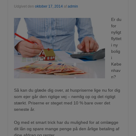
Udgivet den
oktober 17, 2014
af
admin
Er du
for
nyligt
flyttet
i ny
bolig
i
Købe
nhav
n?
Så kan du glæde dig over, at huspriserne lige nu for dig
som ejer går den rigtige vej – nemlig op og det rigtigt
stærkt. Priserne er steget med 10 % bare over det
seneste år.
Og med et smart trick har du mulighed for at omlægge
dit lån og spare mange penge på den årlige betaling af
dine afdrag og renter.