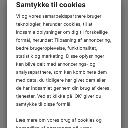
Samtykke til cookies
ruller til mere moderne og kreative varianter, er der
noget for enhver smag. Uanset om man er til rå fisk,
Vi og vores samarbejdspartnere bruger
vegetarisk sushi eller noget helt tredje, er der gode
muligheder for at finde lige præcis det, man har lyst til.
teknologier, herunder cookies, til at
indsamle oplysninger om dig til forskellige
Sushi er ikke kun en madoplevelse for ganen, men også
formål, herunder: Tilpasning af annoncering,
for øjnene. De farverige sushiruller og den kunstfærdige
præsentation af retterne gør det til en æstetisk
bedre brugeroplevelse, funktionalitet,
fornøjelse at spise sushi. Derfor er det ikke kun
statistik og marketing. Disse oplysninger
smagen, men også synsindtrykket, der gør sushi til en
kan blive delt med annoncerings- og
unik og mindeværdig spiseoplevelse.
analysepartnere, som kan kombinere dem
Så næste gang du er i København og har lyst til at
med data, du tidligere har givet dem eller
forkæle dine smagsløg, så besøg en af byens mange
de har indsamlet gennem din brug af deres
sushi restauranter og lad dig forføre af den fantastiske
verden af sushi. Uanset om du er nybegynder eller en
tjenester. Ved at klikke på 'OK' giver du
erfaren sushi-entusiast, vil du med garanti finde glæde i
samtykke til disse formål.
at udforske de mange smagsnuancer og variationer,
som sushi har at byde på.
Læs mere om vores brug af cookies og
Follow
behandling af persondata på vores