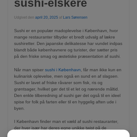
sushi-elskere
Udgivet den
april 20, 2025
af
Lars Sørensen
Sushi er en populær madoplevelse i København, hvor
mange restauranter tilbyder et bredt udvalg af lækre
sushiretter. Den japanske delikatesse har vundet indpas
blandt både københavnere og turister, der sætter pris
på den friske smag og æstetiske præsentation af sushi.
Når man spiser
sushi i København
, får man ikke kun en
kulinarisk oplevelse, men også en sund en af slagsen.
Sushi er lavet af friske råvarer som fisk, ris og
grøntsager, hvilket gør det til et let og nærende måltid.
Den enkle tilberedning af sushi gør det også til en ideel
spise for folk på farten eller til en hyggelig aften ude i
byen.
I København finder man et væld af sushi restauranter,
der hver især har deres egne unikke twist på de
klassiske sushiretter. Fra traditionelle nigiri og maki